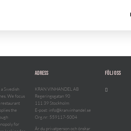
ADRESS
FÖLJ OSS
 a Swedish
KRAN VINHANDEL AB
ines. We focus
Regeringsgatan 90
 restaurant
111 39 Stockholm
pplies the
E-post:
info@kranvinhandel.se
rough
Org.nr: 559117-5004
nopoly for
Är du privatperson och önskar