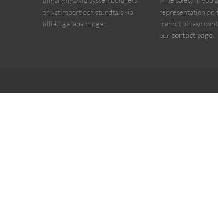
tillgängliga via Systembolagets
wine sales). If you 
privatimport och stundtals via
representation on 
tillfälliga lanseringar.
market please cont
our
.
contact page