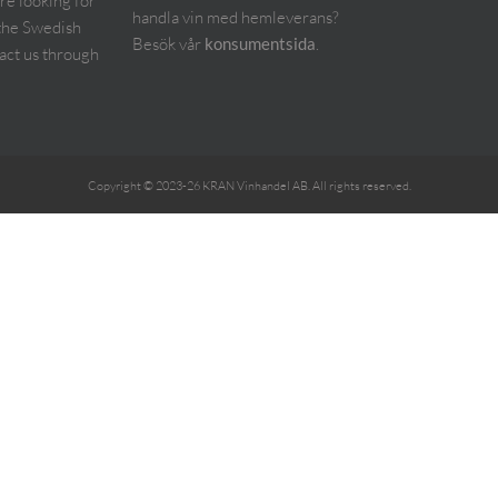
are looking for
handla vin med hemleverans?
the Swedish
Besök vår
.
konsumentsida
act us through
Copyright © 2023-26 KRAN Vinhandel AB. All rights reserved.