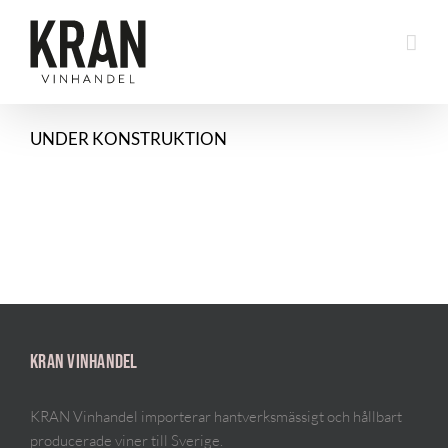
Fortsätt
till
innehållet
UNDER KONSTRUKTION
KRAN VINHANDEL
KRAN Vinhandel importerar hantverksmässigt och hållbart
producerade viner till Sverige.