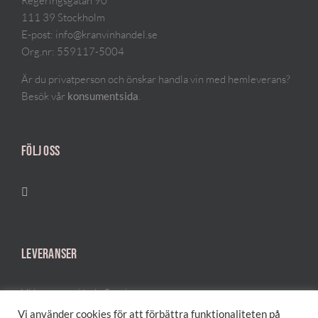
Regeringsgatan 90
111 39 Stockholm
E-post:
info@kranvinhandel.se
Org.nr: 559117-5004
Är du privatperson och önskar handla vin med hemleverans?
Besök vår
.
konsumentsida
FÖLJ OSS
LEVERANSER
Vi levererar i hela Sverige.
Vi använder cookies för att förbättra funktionaliteten på