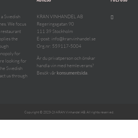
 a Swedish
KRAN VINHANDEL AB
ines. We focus
Regeringsgatan 90
 restaurant
111 39 Stockholm
pplies the
E-post:
info@kranvinhandel.se
rough
Org.nr: 559117-5004
nopoly for
Är du privatperson och önskar
are looking for
handla vin med hemleverans?
the Swedish
Besök vår
.
konsumentsida
act us through
Copyright © 2023-26 KRAN Vinhandel AB. All rights reserved.